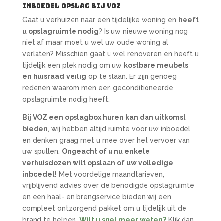
Inboedel opslag bij VOZ
Gaat u verhuizen naar een tijdelijke woning en
heeft
u opslagruimte nodig
? Is uw nieuwe woning nog
niet af maar moet u wel uw oude woning al
verlaten? Misschien gaat u wel renoveren en heeft u
tijdelijk een plek nodig om uw
kostbare meubels
en huisraad
veilig
op te slaan. Er zijn genoeg
redenen waarom men een geconditioneerde
opslagruimte nodig heeft.
Bij VOZ een opslagbox huren kan dan uitkomst
bieden
, wij hebben altijd ruimte voor uw inboedel
en denken graag met u mee over het vervoer van
uw spullen.
Ongeacht of u nu enkele
verhuisdozen wilt opslaan of uw volledige
inboedel!
Met voordelige maandtarieven,
vrijblijvend advies over de benodigde opslagruimte
en een haal- en brengservice bieden wij een
compleet ontzorgend pakket om u tijdelijk uit de
brand te helpen.
Wilt u snel meer weten?
Klik dan