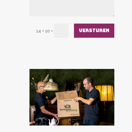
FUNCTIEOMSCHRIJVING
Communicatie en Planning op kantoor bij VOZ
Verhuizen
(di + woe)
“VOZ is een professioneel verhuisbedrijf met een
Versturen
=
14 + 10
uniek
recirculatieconcept.
We maken bij een
ontruiming of verhuizing een
selectie
van wat
vintage is zodat we dit
via Vintage Brabant in
Oudenbosch een nieuwe bestemming
kunnen
geven.
Door ze te verkopen, al of niet gerestyled.
Overbodige inboedel dat in NL geen waarde meer
heeft wordt ook meegenomen en vervoerd naar
landen waar er juist wel behoefte aan is.
A
llee
n echt
onbruikbare spullen brengen we
naar d
e recycling.”
Ontvangst van de verhuizers en voorzien van
werkbon
Telefoon en mailverkeer
Leads nabellen en afspraken inplannen
Planning transporten