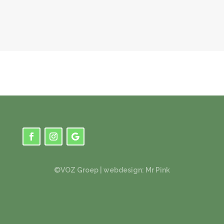
Beheer verhuismaterialen
Controle aanvoer goederen
Factureren incl.
F
inance controle
Opknappen en schilderen van meubels
WIE BEN JIJ?
Je hebt uitstekende communicatieve
vaardigheden;
Jij mag jouw unieke persoonlijkheid laten zien, je
bent creatief en durft;
Je gaat vol enthousiasme met jouw collega’s aan
de slag en viert samen de dag;
Goede kennis in woord en geschrift van
©VOZ Groep |
webdesign: Mr Pink
N
ederlandse
taal
;
Je bent 32
uur beschikbaar (di t/m vrij)
WAT KRIJG JE VAN ONS?